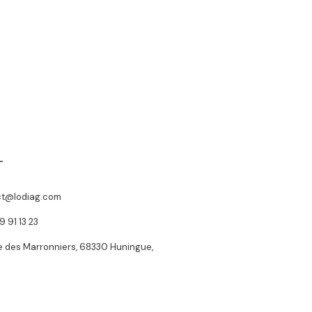
T
ct@lodiag.com
9 91 13 23
ée des Marronniers, 68330 Huningue,
e