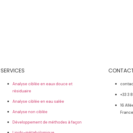
SERVICES
CONTAC
Analyse ciblée en eaux douce et
conta
résiduaire
+33 3 8
Analyse ciblée en eau salée
16 All
Analyse non ciblée
Franc
Développement de méthodes à façon
Lipido-métabolomique