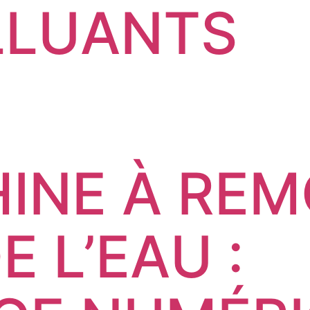
LLUANTS
HINE À REM
E L’EAU :