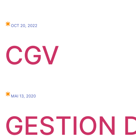
✴︎
OCT 20, 2022
CGV
✴︎
MAI 13, 2020
GESTION D