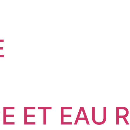
E
E ET EAU R