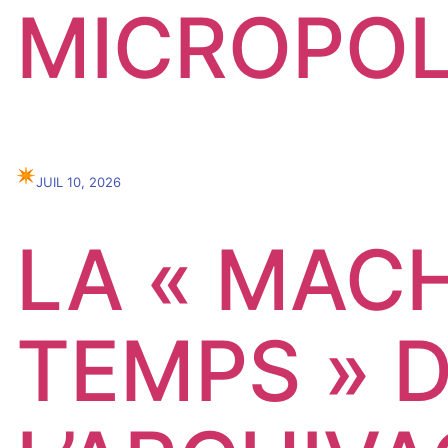
MICROPO
✴︎
JUIL 10, 2026
LA « MAC
TEMPS » D