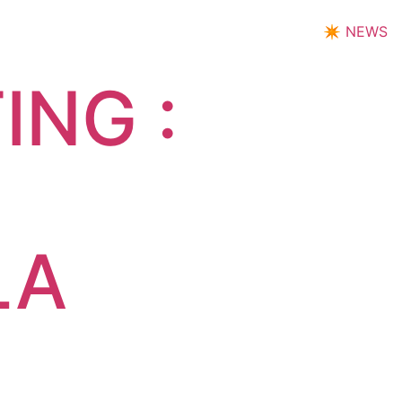
✴︎
NEWS
ING :
LA