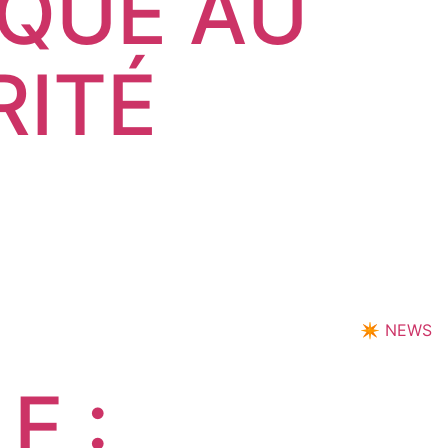
IQUE AU
RITÉ
✴︎
NEWS
E :