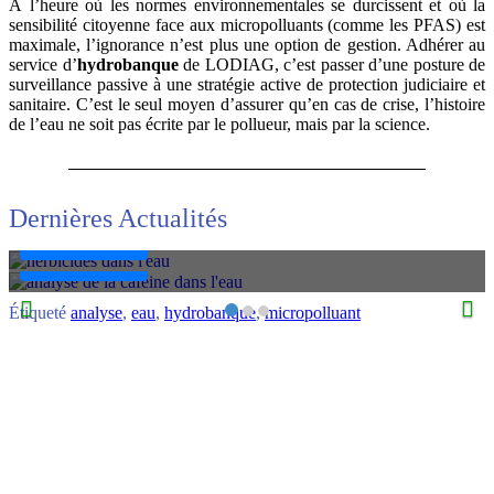
À l’heure où les normes environnementales se durcissent et où la
sensibilité citoyenne face aux micropolluants (comme les PFAS) est
maximale, l’ignorance n’est plus une option de gestion. Adhérer au
service d’
hydrobanque
de LODIAG, c’est passer d’une posture de
News
surveillance passive à une stratégie active de protection judiciaire et
News
L’Ombre Chimique de nos Campagnes : Tout Savoir
sanitaire. C’est le seul moyen d’assurer qu’en cas de crise, l’histoire
sur la Présence des Herbicides dans l’Eau
La caféine dans l’eau : Le traceur universel pour
de l’eau ne soit pas écrite par le pollueur, mais par la science.
diagnostiquer la santé de nos ressources en eau
La France occupe une place paradoxale au sein de l'Union
européenne et sur la scène mondiale. Reconnue pour la richesse
Dans l’imaginaire collectif, la caféine est synonyme de vitalité et
...
de consommation matinale. Pourtant, pour les hydrologues et les
experts ...
Dernières Actualités
Lire La Suite…
Lire La Suite…
Étiqueté
analyse
,
eau
,
hydrobanque
,
micropolluant