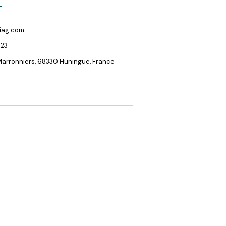
T
iag.com
 23
 Marronniers, 68330 Huningue, France