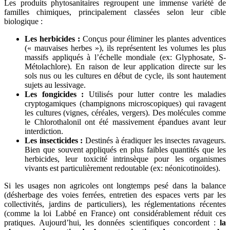
Les produits phytosanitaires regroupent une immense variété de
familles chimiques, principalement classées selon leur cible
biologique :
Les herbicides :
Conçus pour éliminer les plantes adventices
(« mauvaises herbes »), ils représentent les volumes les plus
massifs appliqués à l’échelle mondiale (ex: Glyphosate, S-
Métolachlore). En raison de leur application directe sur les
sols nus ou les cultures en début de cycle, ils sont hautement
sujets au lessivage.
Les fongicides :
Utilisés pour lutter contre les maladies
cryptogamiques (champignons microscopiques) qui ravagent
les cultures (vignes, céréales, vergers). Des molécules comme
le Chlorothalonil ont été massivement épandues avant leur
interdiction.
Les insecticides :
Destinés à éradiquer les insectes ravageurs.
Bien que souvent appliqués en plus faibles quantités que les
herbicides, leur toxicité intrinsèque pour les organismes
vivants est particulièrement redoutable (ex: néonicotinoïdes).
Si les usages non agricoles ont longtemps pesé dans la balance
(désherbage des voies ferrées, entretien des espaces verts par les
collectivités, jardins de particuliers), les réglementations récentes
(comme la loi Labbé en France) ont considérablement réduit ces
pratiques. Aujourd’hui, les données scientifiques concordent :
la