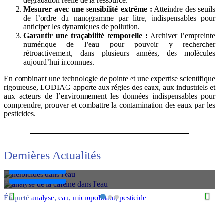
dégradation réelle de la ressource.
Mesurer avec une sensibilité extrême :
Atteindre des seuils
de l’ordre du nanogramme par litre, indispensables pour
anticiper les dynamiques de pollution.
Garantir une traçabilité temporelle :
Archiver l’empreinte
numérique de l’eau pour pouvoir y rechercher
rétroactivement, dans plusieurs années, des molécules
aujourd’hui inconnues.
En combinant une technologie de pointe et une expertise scientifique
rigoureuse, LODIAG apporte aux régies des eaux, aux industriels et
News
aux acteurs de l’environnement les données indispensables pour
News
L’Ombre Chimique de nos Campagnes : Tout Savoir
comprendre, prouver et combattre la contamination des eaux par les
sur la Présence des Herbicides dans l’Eau
La caféine dans l’eau : Le traceur universel pour
pesticides.
diagnostiquer la santé de nos ressources en eau
La France occupe une place paradoxale au sein de l'Union
européenne et sur la scène mondiale. Reconnue pour la richesse
Dans l’imaginaire collectif, la caféine est synonyme de vitalité et
...
de consommation matinale. Pourtant, pour les hydrologues et les
experts ...
Dernières Actualités
Lire La Suite…
Lire La Suite…
Étiqueté
analyse
,
eau
,
micropolluant
,
pesticide