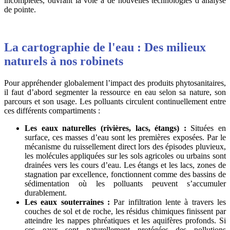
incomplètes, ouvrant la voie à de nouvelles technologies d’analyse
de pointe.
La cartographie de l'eau : Des milieux
naturels à nos robinets
Pour appréhender globalement l’impact des produits phytosanitaires,
il faut d’abord segmenter la ressource en eau selon sa nature, son
parcours et son usage. Les polluants circulent continuellement entre
ces différents compartiments :
Les eaux naturelles (rivières, lacs, étangs) :
Situées en
surface, ces masses d’eau sont les premières exposées. Par le
mécanisme du ruissellement direct lors des épisodes pluvieux,
les molécules appliquées sur les sols agricoles ou urbains sont
drainées vers les cours d’eau. Les étangs et les lacs, zones de
stagnation par excellence, fonctionnent comme des bassins de
sédimentation où les polluants peuvent s’accumuler
durablement.
Les eaux souterraines :
Par infiltration lente à travers les
couches de sol et de roche, les résidus chimiques finissent par
atteindre les nappes phréatiques et les aquifères profonds. Si
ces eaux sont naturellement protégées des pollutions