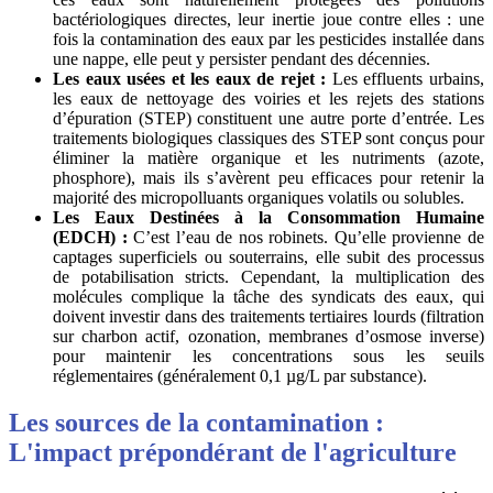
bactériologiques directes, leur inertie joue contre elles : une
fois la contamination des eaux par les pesticides installée dans
une nappe, elle peut y persister pendant des décennies.
Les eaux usées et les eaux de rejet :
Les effluents urbains,
les eaux de nettoyage des voiries et les rejets des stations
d’épuration (STEP) constituent une autre porte d’entrée. Les
traitements biologiques classiques des STEP sont conçus pour
éliminer la matière organique et les nutriments (azote,
phosphore), mais ils s’avèrent peu efficaces pour retenir la
majorité des micropolluants organiques volatils ou solubles.
Les Eaux Destinées à la Consommation Humaine
(EDCH) :
C’est l’eau de nos robinets. Qu’elle provienne de
captages superficiels ou souterrains, elle subit des processus
de potabilisation stricts. Cependant, la multiplication des
molécules complique la tâche des syndicats des eaux, qui
doivent investir dans des traitements tertiaires lourds (filtration
sur charbon actif, ozonation, membranes d’osmose inverse)
pour maintenir les concentrations sous les seuils
réglementaires (généralement 0,1 µg/L par substance).
Les sources de la contamination :
L'impact prépondérant de l'agriculture